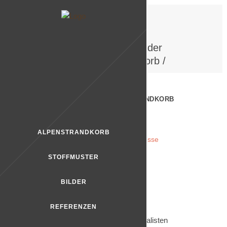
ARCHIVE
Alpenstrandkorb - der
bayerische Strandkorb
/
DER ALPENSTRANDKORB
10
IN DER PRESSE
JAN. 2021
Raumfish
ALPENSTRANDKORB
0
Allgemein
,
Presse
Share
STOFFMUSTER
BILDER
REFERENZEN
Wir haben viel Besuch von Journalisten