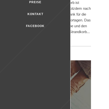
PREISE
bekommen. Unser Alpenstrandkorb ist
einfach etwas Besonderes und trotzdem nach
wie vor ein Geheimtipp. Vielen Dank für die
KONTAKT
vielen schönen Berichte und Reportagen. Das
ehrt uns sehr und würdigt die Liebe und den
FACEBOOK
Aufwand der in jedem einzelnen Strandkorb...